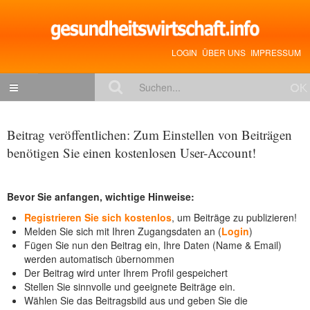
LOGIN
ÜBER UNS
IMPRESSUM
NACHRICHTEN
Beitrag veröffentlichen: Zum Einstellen von Beiträgen
Gesundheitspolitik
benötigen Sie einen kostenlosen User-Account!
Zukunftstrends
Management
Bevor Sie anfangen, wichtige Hinweise:
Registrieren Sie sich kostenlos
, um Beiträge zu publizieren!
Medizin & Pharma
Melden Sie sich mit Ihren Zugangsdaten an (
Login
)
Fügen Sie nun den Beitrag ein, Ihre Daten (Name & Email)
Gesundheit
werden automatisch übernommen
Jobs & Karriere
Der Beitrag wird unter Ihrem Profil gespeichert
Stellen Sie sinnvolle und geeignete Beiträge ein.
Mitglieder-Beiträge
Wählen Sie das Beitragsbild aus und geben Sie die