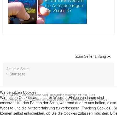
Zum Seitenanfang
Aktuelle Seite:
Startseite
Wir benutzen Cookies
© 2004-2026 All rights reserved |
gesundheitswirtschaft.info | Das
Wir nutzen Cookies auf unserer Website. Einige von ihnen sind
Onlinemagazin zum Zukunftsmarkt Gesundheit
| powered by
2st-online.de
essenziell für den Betrieb der Seite, während andere uns helfen, diese
Website und die Nutzererfahrung zu verbessern (Tracking Cookies). S
können selbst entscheiden, ob Sie die Cookies zulassen möchten. Bitt