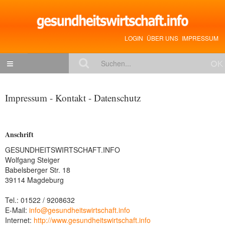
LOGIN
ÜBER UNS
IMPRESSUM
NACHRICHTEN
Impressum - Kontakt - Datenschutz
Gesundheitspolitik
Zukunftstrends
Anschrift
Management
GESUNDHEITSWIRTSCHAFT.INFO
Wolfgang Steiger
Medizin & Pharma
Babelsberger Str. 18
Gesundheit
39114 Magdeburg
Jobs & Karriere
Tel.: 01522 / 9208632
E-Mail:
info@gesundheitswirtschaft.info
Mitglieder-Beiträge
Internet:
http://www.gesundheitswirtschaft.info