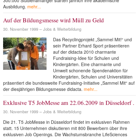
300.000 Studienanfänger starten jährlich ihre akademische
NEUER BEITRAG
Ausbildung.
mehr...
Auf der Bildungsmesse wird Müll zu Geld
30. November 1999
Jobs & Weiterbildung
Das Recyclingprojekt „Sammel Mit!“ und
sein Partner Erhard Sport präsentieren
auf der didacta 2010 charmante
Fundraising-Idee für Schulen und
Kindergärten. Eine charmante und
Umwelt schonende Spendenaktion für
Kindergärten, Schulen und Universitäten
präsentiert die bundesweite Fundraising-Initiative „Sammel Mit“ auf
der diesjährigen Bildungsmesse didacta.
mehr...
Exklusive T5 JobMesse am 22.06.2009 in Düsseldorf .
30. November 1999
Jobs & Weiterbildung
Die 21. T5 JobMesse in Düsseldorf findet im exklusiven Rahmen
statt. 15 Unternehmen diskutieren mit 800 Bewerbern über ihre
exklusiven Job Openings. Die Wachstumsbranche LifeSciences