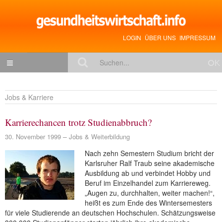
LOGIN
ÜBER UNS
IMPRESSUM
NACHRICHTEN
Jobs & Karriere
Gesundheitspolitik
Karrierechancen trotz Studienabbruch?
Zukunftstrends
30. November 1999
Jobs & Weiterbildung
Management
Nach zehn Semestern Studium bricht der
Medizin & Pharma
Karlsruher Ralf Traub seine akademische
Ausbildung ab und verbindet Hobby und
Gesundheit
Beruf im Einzelhandel zum Karriereweg.
„Augen zu, durchhalten, weiter machen!“,
Jobs & Karriere
heißt es zum Ende des Wintersemesters
für viele Studierende an deutschen Hochschulen. Schätzungsweise
Mitglieder-Beiträge