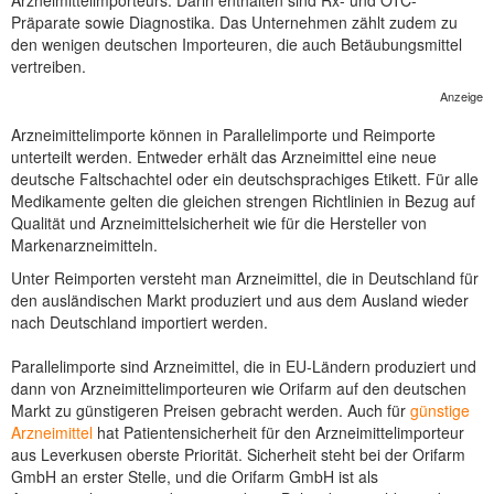
Arzneimittelimporteurs. Darin enthalten sind Rx- und OTC-
Präparate sowie Diagnostika. Das Unternehmen zählt zudem zu
NEUER BEITRAG
den wenigen deutschen Importeuren, die auch Betäubungsmittel
vertreiben.
Anzeige
Arzneimittelimporte können in Parallelimporte und Reimporte
unterteilt werden. Entweder erhält das Arzneimittel eine neue
deutsche Faltschachtel oder ein deutschsprachiges Etikett. Für alle
Medikamente gelten die gleichen strengen Richtlinien in Bezug auf
Qualität und Arzneimittelsicherheit wie für die Hersteller von
Markenarzneimitteln.
Unter Reimporten versteht man Arzneimittel, die in Deutschland für
den ausländischen Markt produziert und aus dem Ausland wieder
nach Deutschland importiert werden.
Parallelimporte sind Arzneimittel, die in EU-Ländern produziert und
dann von Arzneimittelimporteuren wie Orifarm auf den deutschen
Markt zu günstigeren Preisen gebracht werden. Auch für
günstige
Arzneimittel
hat Patientensicherheit für den Arzneimittelimporteur
aus Leverkusen oberste Priorität. Sicherheit steht bei der Orifarm
GmbH an erster Stelle, und die Orifarm GmbH ist als