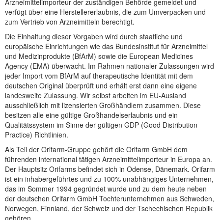
Arzneimittelimporteur der zuständigen Behörde gemeldet und
verfügt über eine Herstellererlaubnis, die zum Umverpacken und
zum Vertrieb von Arzneimitteln berechtigt.
Die Einhaltung dieser Vorgaben wird durch staatliche und
europäische Einrichtungen wie das Bundesinstitut für Arzneimittel
und Medizinprodukte (BfArM) sowie die European Medicines
Agency (EMA) überwacht. Im Rahmen nationaler Zulassungen wird
jeder Import vom BfArM auf therapeutische Identität mit dem
deutschen Original überprüft und erhält erst dann eine eigene
landesweite Zulassung. Wir selbst arbeiten im EU-Ausland
ausschließlich mit lizensierten Großhändlern zusammen. Diese
besitzen alle eine gültige Großhandelserlaubnis und ein
Qualitätssystem im Sinne der gültigen GDP (Good Distribution
Practice) Richtlinien.
Als Teil der Orifarm-Gruppe gehört die Orifarm GmbH dem
führenden international tätigen Arzneimittelimporteur in Europa an.
Der Hauptsitz Orifarms befindet sich in Odense, Dänemark. Orifarm
ist ein inhabergeführtes und zu 100% unabhängiges Unternehmen,
das im Sommer 1994 gegründet wurde und zu dem heute neben
der deutschen Orifarm GmbH Tochterunternehmen aus Schweden,
Norwegen, Finnland, der Schweiz und der Tschechischen Republik
gehören.