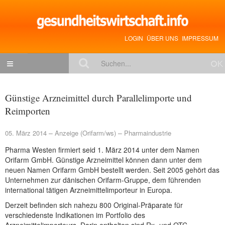
LOGIN
ÜBER UNS
IMPRESSUM
NACHRICHTEN
Günstige Arzneimittel durch Parallelimporte und
Gesundheitspolitik
Reimporten
Zukunftstrends
05. März 2014
Anzeige (Orifarm/ws)
Pharmaindustrie
Management
Pharma Westen firmiert seid 1. März 2014 unter dem Namen
Orifarm GmbH. Günstige Arzneimittel können dann unter dem
Medizin & Pharma
neuen Namen Orifarm GmbH bestellt werden. Seit 2005 gehört das
Gesundheit
Unternehmen zur dänischen Orifarm-Gruppe, dem führenden
international tätigen Arzneimittelimporteur in Europa.
Jobs & Karriere
Derzeit befinden sich nahezu 800 Original-Präparate für
verschiedenste Indikationen im Portfolio des
Mitglieder-Beiträge