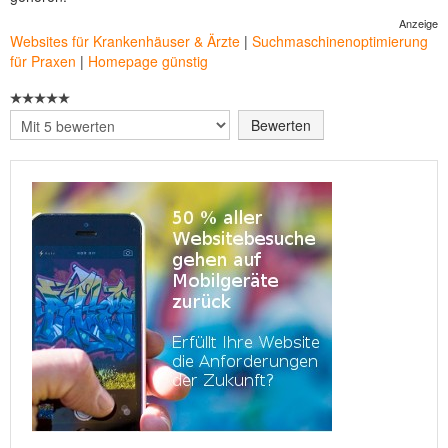
Anzeige
Websites für Krankenhäuser & Ärzte
|
Suchmaschinenoptimierung
für Praxen
|
Homepage günstig
Bitte
bewerten