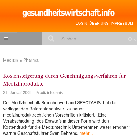
LOGIN
ÜBER UNS
IMPRESSUM
NACHRICHTEN
Medizin & Pharma
Gesundheitspolitik
Kostensteigerung durch Genehmigungsverfahren für
Zukunftstrends
Medizinprodukte
Management
21. Januar 2009
Medizintechnik
Medizin & Pharma
Der Medizintechnik-Branchenverband SPECTARIS hat den
vorliegenden Referentenentwurf zu neuen
Gesundheit
medizinproduktrechtlichen Vorschriften kritisiert. „Eine
Jobs & Karriere
Verabschiedung des Entwurfs in dieser Form wird den
Kostendruck für die Medizintechnik-Unternehmen weiter erhöhen“,
Mitglieder-Beiträge
warnte Geschäftsführer Sven Behrens.
mehr...