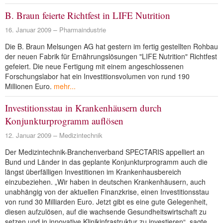
NEUER BEITRAG
B. Braun feierte Richtfest in LIFE Nutrition
16. Januar 2009
Pharmaindustrie
Die B. Braun Melsungen AG hat gestern im fertig gestellten Rohbau
der neuen Fabrik für Ernährungslösungen "LIFE Nutrition" Richtfest
gefeiert. Die neue Fertigung mit einem angeschlossenen
Forschungslabor hat ein Investitionsvolumen von rund 190
Millionen Euro.
mehr...
Investitionsstau in Krankenhäusern durch
Konjunkturprogramm auflösen
12. Januar 2009
Medizintechnik
Der Medizintechnik-Branchenverband SPECTARIS appelliert an
Bund und Länder in das geplante Konjunkturprogramm auch die
längst überfälligen Investitionen im Krankenhausbereich
einzubeziehen. „Wir haben in deutschen Krankenhäusern, auch
unabhängig von der aktuellen Finanzkrise, einen Investitionsstau
von rund 30 Milliarden Euro. Jetzt gibt es eine gute Gelegenheit,
diesen aufzulösen, auf die wachsende Gesundheitswirtschaft zu
setzen und in innovative Klinikinfrastruktur zu investieren“, sagte