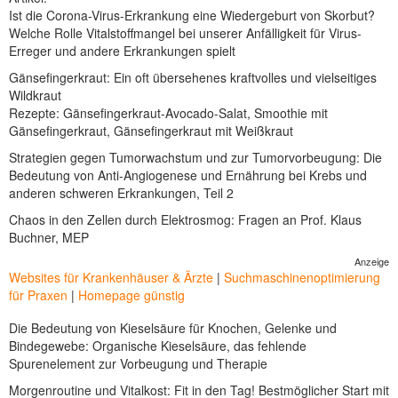
Ist die Corona-Virus-Erkrankung eine Wiedergeburt von Skorbut?
Welche Rolle Vitalstoffmangel bei unserer Anfälligkeit für Virus-
Erreger und andere Erkrankungen spielt
Gänsefingerkraut: Ein oft übersehenes kraftvolles und vielseitiges
Wildkraut
Rezepte: Gänsefingerkraut-Avocado-Salat, Smoothie mit
Gänsefingerkraut, Gänsefingerkraut mit Weißkraut
Strategien gegen Tumorwachstum und zur Tumorvorbeugung: Die
Bedeutung von Anti-Angiogenese und Ernährung bei Krebs und
anderen schweren Erkrankungen, Teil 2
Chaos in den Zellen durch Elektrosmog: Fragen an Prof. Klaus
Buchner, MEP
Anzeige
Websites für Krankenhäuser & Ärzte
|
Suchmaschinenoptimierung
für Praxen
|
Homepage günstig
Die Bedeutung von Kieselsäure für Knochen, Gelenke und
Bindegewebe: Organische Kieselsäure, das fehlende
Spurenelement zur Vorbeugung und Therapie
Morgenroutine und Vitalkost: Fit in den Tag! Bestmöglicher Start mit