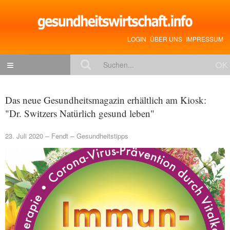
LOGIN
ÜBER UNS
IMPRESSUM
NACHRICHTEN
Das neue Gesundheitsmagazin erhältlich am Kiosk:
Gesundheitspolitik
"Dr. Switzers Natürlich gesund leben"
Zukunftstrends
23. Juli 2020
Fendt
Gesundheitstipps
Management
Medizin & Pharma
Gesundheit
Jobs & Karriere
Mitglieder-Beiträge