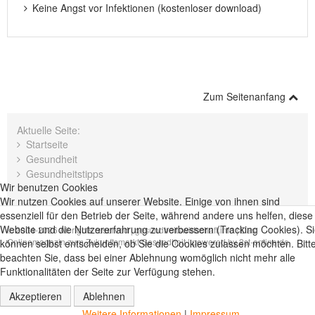
Keine Angst vor Infektionen (kostenloser download)
Zum Seitenanfang
Aktuelle Seite:
Startseite
Gesundheit
Gesundheitstipps
Wir benutzen Cookies
Wir nutzen Cookies auf unserer Website. Einige von ihnen sind
essenziell für den Betrieb der Seite, während andere uns helfen, diese
Website und die Nutzererfahrung zu verbessern (Tracking Cookies). S
© 2004-2026 All rights reserved |
gesundheitswirtschaft.info | Das
Onlinemagazin zum Zukunftsmarkt Gesundheit
| powered by
2st-online.de
können selbst entscheiden, ob Sie die Cookies zulassen möchten. Bitt
beachten Sie, dass bei einer Ablehnung womöglich nicht mehr alle
Funktionalitäten der Seite zur Verfügung stehen.
Akzeptieren
Ablehnen
Weitere Informationen
|
Impressum