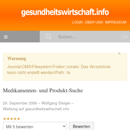
LOGIN
ÜBER UNS
IMPRESSUM
NACHRICHTEN
×
Warnung
Gesundheitspolitik
Joomla\CMS\Filesystem\Folder::create: Das Verzeichnis
Zukunftstrends
kann nicht erstellt werden!Path: /is
Management
Medikamenten- und Produkt-Suche
Medizin & Pharma
29. September 2006
Gesundheit
Wolfgang Steiger
Werbung auf gesundheitswirtschaft.info
Jobs & Karriere
BEWERTUNG:
5
/
5
Mitglieder-Beiträge
Bitte