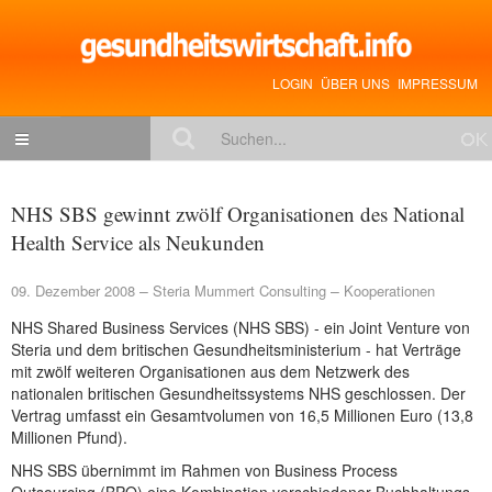
LOGIN
ÜBER UNS
IMPRESSUM
NACHRICHTEN
NHS SBS gewinnt zwölf Organisationen des National
Gesundheitspolitik
Health Service als Neukunden
Zukunftstrends
09. Dezember 2008
Steria Mummert Consulting
Kooperationen
Management
NHS Shared Business Services (NHS SBS) - ein Joint Venture von
Steria und dem britischen Gesundheitsministerium - hat Verträge
Medizin & Pharma
mit zwölf weiteren Organisationen aus dem Netzwerk des
Gesundheit
nationalen britischen Gesundheitssystems NHS geschlossen. Der
Vertrag umfasst ein Gesamtvolumen von 16,5 Millionen Euro (13,8
Jobs & Karriere
Millionen Pfund).
NHS SBS übernimmt im Rahmen von Business Process
Mitglieder-Beiträge