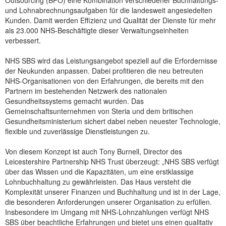
Outsourcing (BPO) eine Kombination verschiedener Buchhaltungs-
und Lohnabrechnungsaufgaben für die landesweit angesiedelten
NEUER BEITRAG
Kunden. Damit werden Effizienz und Qualität der Dienste für mehr
als 23.000 NHS-Beschäftigte dieser Verwaltungseinheiten
verbessert.
NHS SBS wird das Leistungsangebot speziell auf die Erfordernisse
der Neukunden anpassen. Dabei profitieren die neu betreuten
NHS-Organisationen von den Erfahrungen, die bereits mit den
Partnern im bestehenden Netzwerk des nationalen
Gesundheitssystems gemacht wurden. Das
Gemeinschaftsunternehmen von Steria und dem britischen
Gesundheitsministerium sichert dabei neben neuester Technologie,
flexible und zuverlässige Dienstleistungen zu.
Von diesem Konzept ist auch Tony Burnell, Director des
Leicestershire Partnership NHS Trust überzeugt: „NHS SBS verfügt
über das Wissen und die Kapazitäten, um eine erstklassige
Lohnbuchhaltung zu gewährleisten. Das Haus versteht die
Komplexität unserer Finanzen und Buchhaltung und ist in der Lage,
die besonderen Anforderungen unserer Organisation zu erfüllen.
Insbesondere im Umgang mit NHS-Lohnzahlungen verfügt NHS
SBS über beachtliche Erfahrungen und bietet uns einen qualitativ