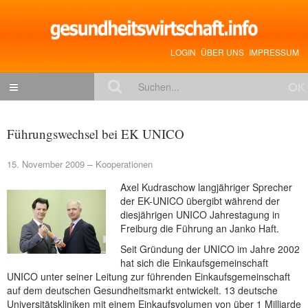
LOGIN
ÜBER UNS
IMPRESSUM
NACHRICHTEN
Führungswechsel bei EK UNICO
Gesundheitspolitik
15. November 2009
Kooperationen
Zukunftstrends
Axel Kudraschow langjähriger Sprecher
Management
der EK-UNICO übergibt während der
diesjährigen UNICO Jahrestagung in
Medizin & Pharma
Freiburg die Führung an Janko Haft.
Gesundheit
Seit Gründung der UNICO im Jahre 2002
hat sich die Einkaufsgemeinschaft
Jobs & Karriere
UNICO unter seiner Leitung zur führenden Einkaufsgemeinschaft
auf dem deutschen Gesundheitsmarkt entwickelt. 13 deutsche
Mitglieder-Beiträge
Universitätskliniken mit einem Einkaufsvolumen von über 1 Milliarde