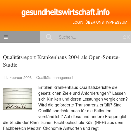
LOGIN
ÜBER UNS
IMPRESSUM
NACHRICHTEN
Qualitätsreport Krankenhaus 2004 als Open-Source-
Gesundheitspolitik
Studie
Zukunftstrends
11. Februar 2008
Qualitätsmanagement
Management
Erfüllen Krankenhaus-Qualitätsberichte die
Medizin & Pharma
gesetzlichen Ziele und Anforderungen? Lassen
sich Kliniken und deren Leistungen vergleichen?
Gesundheit
Wird die geforderte Transparenz erfüllt? Sind
Qualitätsberichte auch für die Patienten
Jobs & Karriere
verständlich? Auf diese und andere Fragen gibt
die Studie der Rheinischen Fachhochschule Köln (RFH) aus dem
Mitglieder-Beiträge
Fachbereich Medizin-Ökonomie Antworten und regt