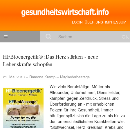
LOGIN
ÜBER UNS
IMPRESSUM
NACHRICHTEN
HFBioenergetik® :Das Herz stärken - neue
Gesundheitspolitik
Lebenskräfte schöpfen
Zukunftstrends
21. Mai 2013
Ramona Kramp
Mitgliederbeiträge
Management
Wie viele Berufstätige, Mütter als
Medizin & Pharma
Allrounder, Unternehmer, Dienstleister,
kämpfen gegen Zeitdruck, Stress und
Gesundheit
Überforderung an - mit erheblichen
Folgen für ihre Gesundheit. Immer
Jobs & Karriere
häufiger spitzt sich die Lage zu bis hin zu
den unterschiedlichsten Krankheiten wie:
Mitglieder-Beiträge
"Stoffwechsel, Herz-Kreislauf, Krebs und