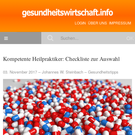
LOGIN
ÜBER UNS
IMPRESSUM
NACHRICHTEN
Kompetente Heilpraktiker: Checkliste zur Auswahl
Gesundheitspolitik
03. November 2017
Johannes W. Steinbach
Gesundheitstipps
Zukunftstrends
Management
Medizin & Pharma
Gesundheit
Jobs & Karriere
Mitglieder-Beiträge