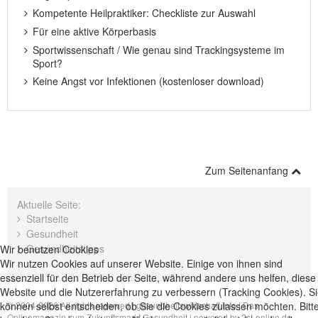
Kompetente Heilpraktiker: Checkliste zur Auswahl
Für eine aktive Körperbasis
Sportwissenschaft / Wie genau sind Trackingsysteme im
Sport?
Keine Angst vor Infektionen (kostenloser download)
Zum Seitenanfang
Aktuelle Seite:
Startseite
Gesundheit
Gesundheitstipps
Wir benutzen Cookies
Wir nutzen Cookies auf unserer Website. Einige von ihnen sind
essenziell für den Betrieb der Seite, während andere uns helfen, diese
Website und die Nutzererfahrung zu verbessern (Tracking Cookies). S
können selbst entscheiden, ob Sie die Cookies zulassen möchten. Bitt
© 2004-2026 All rights reserved |
gesundheitswirtschaft.info | Das
Onlinemagazin zum Zukunftsmarkt Gesundheit
| powered by
2st-online.de