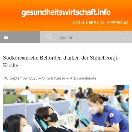
LOGIN
ÜBER UNS
IMPRESSUM
NACHRICHTEN
Südkoreanische Behörden danken der Shincheonji-
Gesundheitspolitik
Kirche
Zukunftstrends
10. September 2020
Simon Kaiser
Krankendienste
Management
Medizin & Pharma
Gesundheit
Jobs & Karriere
Mitglieder-Beiträge