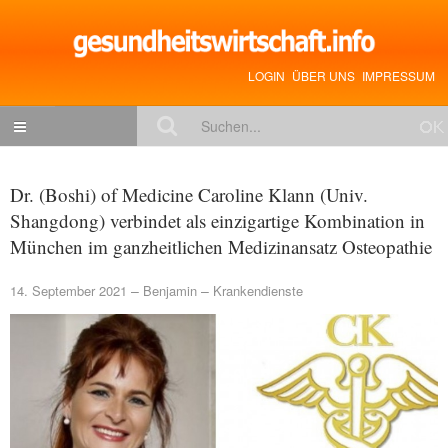
LOGIN
ÜBER UNS
IMPRESSUM
NACHRICHTEN
Dr. (Boshi) of Medicine Caroline Klann (Univ.
Gesundheitspolitik
Shangdong) verbindet als einzigartige Kombination in
München im ganzheitlichen Medizinansatz Osteopathie
Zukunftstrends
Management
14. September 2021
Benjamin
Krankendienste
Medizin & Pharma
Gesundheit
Jobs & Karriere
Mitglieder-Beiträge