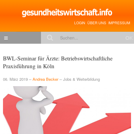
LOGIN
ÜBER UNS
IMPRESSUM
NACHRICHTEN
BWL-Seminar für Ärzte: Betriebswirtschaftliche
Gesundheitspolitik
Praxisführung in Köln
Zukunftstrends
06. März 2019
Andrea Becker
Jobs & Weiterbildung
Management
Medizin & Pharma
Gesundheit
Jobs & Karriere
Mitglieder-Beiträge