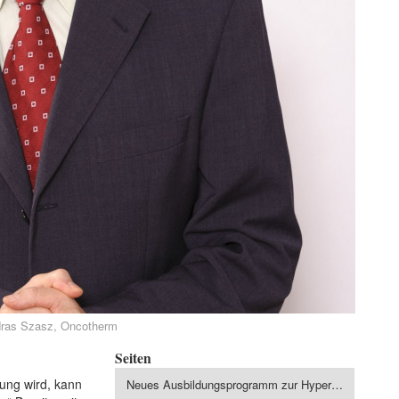
ndras Szasz, Oncotherm
Seiten
ung wird, kann
Neues Ausbildungsprogramm zur Hyperthermie im Rahmen multimodaler Krebstherapien