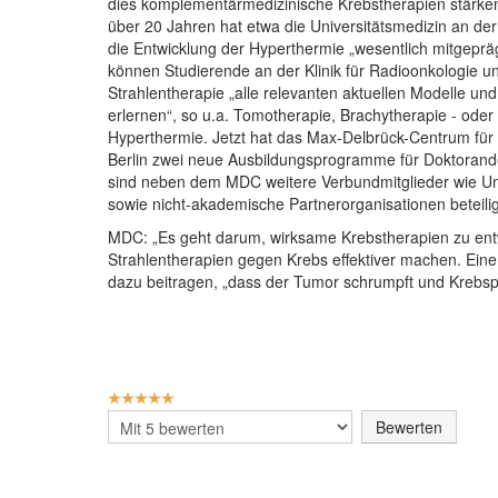
dies komplementärmedizinische Krebstherapien stärken.
über 20 Jahren hat etwa die Universitätsmedizin an der 
die Entwicklung der Hyperthermie „wesentlich mitgepräg
können Studierende an der Klinik für Radioonkologie u
Strahlentherapie „alle relevanten aktuellen Modelle un
erlernen“, so u.a. Tomotherapie, Brachytherapie - oder
Hyperthermie. Jetzt hat das Max-Delbrück-Centrum für
Berlin zwei neue Ausbildungsprogramme für Doktoran
sind neben dem MDC weitere Verbundmitglieder wie Unive
sowie nicht-akademische Partnerorganisationen beteilig
MDC: „Es geht darum, wirksame Krebstherapien zu en
Strahlentherapien gegen Krebs effektiver machen. Ei
dazu beitragen, „dass der Tumor schrumpft und Krebspa
BEWERTUNG:
5
/
5
Bitte
bewerten