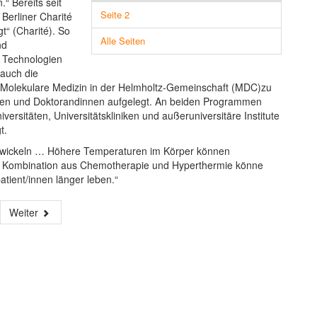
“ Bereits seit
Seite 2
Berliner Charité
t“ (Charité). So
Alle Seiten
nd
d Technologien
 auch die
 Molekulare Medizin in der Helmholtz-Gemeinschaft (MDC)zu
den und Doktorandinnen aufgelegt. An beiden Programmen
rsitäten, Universitätskliniken und außeruniversitäre Institute
t.
twickeln … Höhere Temperaturen im Körper können
ne Kombination aus Chemotherapie und Hyperthermie könne
tient/innen länger leben.“
Weiter