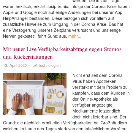
werden. Die letzten Tage
NEUER BEITRAG
waren hektisch, erklärt Josip Sunic. Infolge der Corona-Krise haben
Apple und Google noch auf einige Änderungen bei unserer App
HelpArranger bestanden. Diese bezogen sich vor allem auf
zusätzliche Hinweise zum Umgang in der Corona-Krise. Das hat
eine Verzögerung unseres Zeitplans verursacht und uns einige
Nerven gekostet", führt Sunic aus.
mehr...
Mit neuer Live-Verfügbarkeitsabfrage gegen Stornos
und Rückerstattungen
13. April 2020
IuK-Technologien
Nicht erst seit dem Corona
Virus haben Apotheken
verstärkt mit dem Problem zu
kämpfen, dass dem Kunden in
der Online-Apotheke als
verfügbar angezeigte
Medikamente letztendlich
doch nicht lieferbar sind. Der
Grund: die nächtlich ermittelten Verfügbarkeiten bei Großhändlern
weichen im Laufe des Tages stark von den tatsächlichen Vorräten