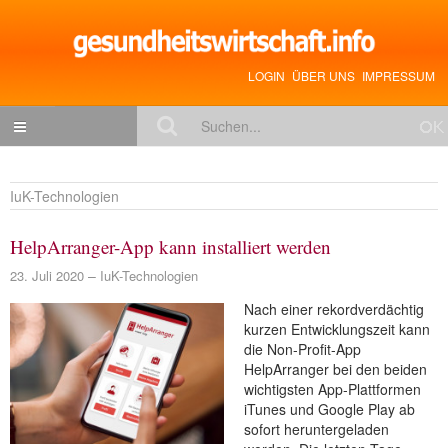
LOGIN
ÜBER UNS
IMPRESSUM
NACHRICHTEN
IuK-Technologien
Gesundheitspolitik
HelpArranger-App kann installiert werden
Zukunftstrends
23. Juli 2020
IuK-Technologien
Management
Nach einer rekordverdächtig
Medizin & Pharma
kurzen Entwicklungszeit kann
die Non-Profit-App
Gesundheit
HelpArranger bei den beiden
wichtigsten App-Plattformen
Jobs & Karriere
iTunes und Google Play ab
Mitglieder-Beiträge
sofort heruntergeladen