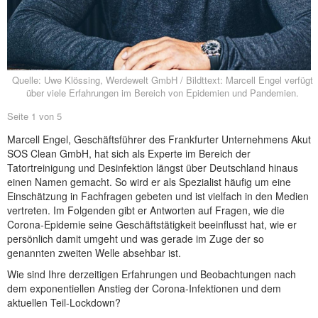
NEUER BEITRAG
Quelle: Uwe Klössing, Werdewelt GmbH / Bildttext: Marcell Engel verfügt
über viele Erfahrungen im Bereich von Epidemien und Pandemien.
Seite 1 von 5
Marcell Engel, Geschäftsführer des Frankfurter Unternehmens Akut
SOS Clean GmbH, hat sich als Experte im Bereich der
Tatortreinigung und Desinfektion längst über Deutschland hinaus
einen Namen gemacht. So wird er als Spezialist häufig um eine
Einschätzung in Fachfragen gebeten und ist vielfach in den Medien
vertreten. Im Folgenden gibt er Antworten auf Fragen, wie die
Corona-Epidemie seine Geschäftstätigkeit beeinflusst hat, wie er
persönlich damit umgeht und was gerade im Zuge der so
genannten zweiten Welle absehbar ist.
Wie sind Ihre derzeitigen Erfahrungen und Beobachtungen nach
dem exponentiellen Anstieg der Corona-Infektionen und dem
aktuellen Teil-Lockdown?