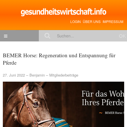
LOGIN
ÜBER UNS
IMPRESSUM
NACHRICHTEN
BEMER Horse: Regeneration und Entspannung für
Gesundheitspolitik
Pferde
Zukunftstrends
27. Juni 2022
Benjamin
Mitgliederbeiträge
Management
Medizin & Pharma
Gesundheit
Jobs & Karriere
Mitglieder-Beiträge