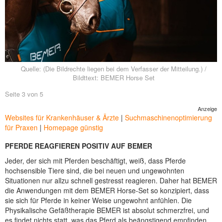
NEUER BEITRAG
Quelle: (Die Bildrechte liegen bei dem Verfasser der Mitteilung.) /
Bildttext: BEMER Horse Set
Seite 3 von 5
Anzeige
Websites für Krankenhäuser & Ärzte
|
Suchmaschinenoptimierung
für Praxen
|
Homepage günstig
PFERDE REAGFIEREN POSITIV AUF BEMER
Jeder, der sich mit Pferden beschäftigt, weiß, dass Pferde
hochsensible Tiere sind, die bei neuen und ungewohnten
Situationen nur allzu schnell gestresst reagieren. Daher hat BEMER
die Anwendungen mit dem BEMER Horse-Set so konzipiert, dass
sie sich für Pferde in keiner Weise ungewohnt anfühlen. Die
Physikalische Gefäßtherapie BEMER ist absolut schmerzfrei, und
es findet nichts statt, was das Pferd als beängstigend empfinden