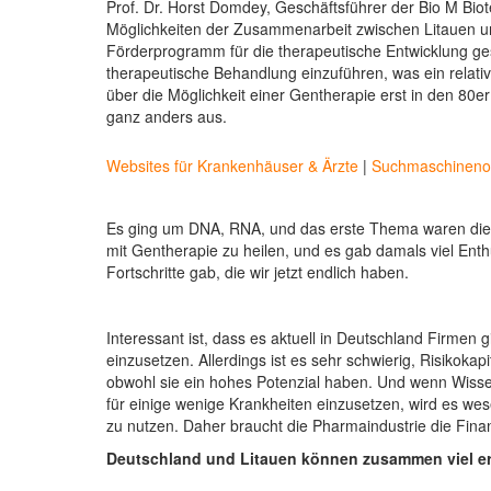
Prof. Dr. Horst Domdey, Geschäftsführer der Bio M Bi
Möglichkeiten der Zusammenarbeit zwischen Litauen un
Förderprogramm für die therapeutische Entwicklung gest
therapeutische Behandlung einzuführen, was ein relati
über die Möglichkeit einer Gentherapie erst in den 80e
ganz anders aus.
Websites für Krankenhäuser & Ärzte
|
Suchmaschinenop
Es ging um DNA, RNA, und das erste Thema waren die 
mit Gentherapie zu heilen, und es gab damals viel Enthu
Fortschritte gab, die wir jetzt endlich haben.
Interessant ist, dass es aktuell in Deutschland Firmen 
einzusetzen. Allerdings ist es sehr schwierig, Risikoka
obwohl sie ein hohes Potenzial haben. Und wenn Wisse
für einige wenige Krankheiten einzusetzen, wird es wes
zu nutzen. Daher braucht die Pharmaindustrie die Fina
Deutschland und Litauen können zusammen viel er