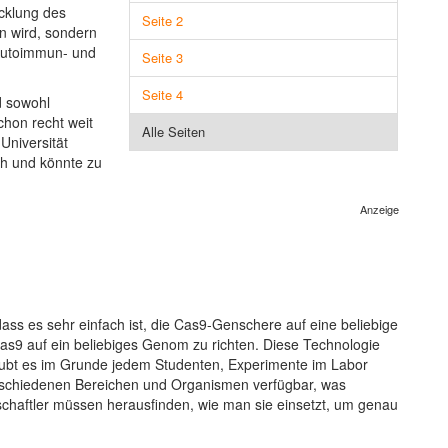
icklung des
Seite 2
n wird, sondern
Autoimmun- und
Seite 3
Seite 4
d sowohl
chon recht weit
Alle Seiten
 Universität
ch und könnte zu
Anzeige
ass es sehr einfach ist, die Cas9-Genschere auf eine beliebige
s9 auf ein beliebiges Genom zu richten. Diese Technologie
laubt es im Grunde jedem Studenten, Experimente im Labor
erschiedenen Bereichen und Organismen verfügbar, was
nschaftler müssen herausfinden, wie man sie einsetzt, um genau