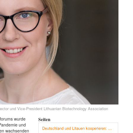
irector und Vice-President Lithuanian Biotechnology Association
sforums wurde
Seiten
r Pandemie und
Deutschland und Litauen kooperieren: Durchbruch bei der Gentherapie kann die Pharmaindustrie revolutionieren
sten wachsenden