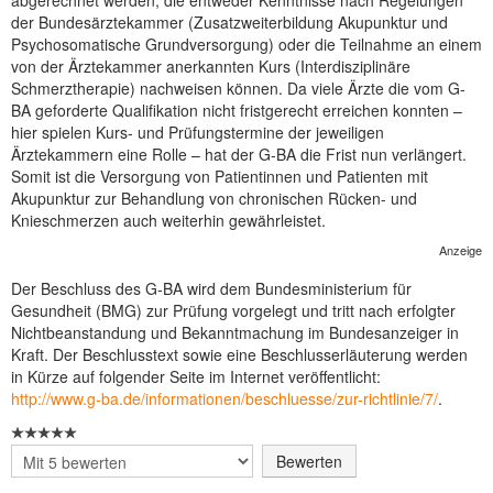
abgerechnet werden, die entweder Kenntnisse nach Regelungen
der Bundesärztekammer (Zusatzweiterbildung Akupunktur und
NEUER BEITRAG
Psychosomatische Grundversorgung) oder die Teilnahme an einem
von der Ärztekammer anerkannten Kurs (Interdisziplinäre
Schmerztherapie) nachweisen können. Da viele Ärzte die vom G-
BA geforderte Qualifikation nicht fristgerecht erreichen konnten –
hier spielen Kurs- und Prüfungstermine der jeweiligen
Ärztekammern eine Rolle – hat der G-BA die Frist nun verlängert.
Somit ist die Versorgung von Patientinnen und Patienten mit
Akupunktur zur Behandlung von chronischen Rücken- und
Knieschmerzen auch weiterhin gewährleistet.
Anzeige
Der Beschluss des G-BA wird dem Bundesministerium für
Gesundheit (BMG) zur Prüfung vorgelegt und tritt nach erfolgter
Nichtbeanstandung und Bekanntmachung im Bundesanzeiger in
Kraft. Der Beschlusstext sowie eine Beschlusserläuterung werden
in Kürze auf folgender Seite im Internet veröffentlicht:
http://www.g-ba.de/informationen/beschluesse/zur-richtlinie/7/
.
Bitte
bewerten