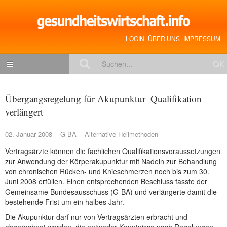
LOGIN
ÜBER UNS
IMPRESSUM
NACHRICHTEN
Übergangsregelung für Akupunktur–Qualifikation
Gesundheitspolitik
verlängert
Zukunftstrends
02. Januar 2008
G-BA
Alternative Heilmethoden
Management
Vertragsärzte können die fachlichen Qualifikationsvoraussetzungen
zur Anwendung der Körperakupunktur mit Nadeln zur Behandlung
Medizin & Pharma
von chronischen Rücken- und Knieschmerzen noch bis zum 30.
Gesundheit
Juni 2008 erfüllen. Einen entsprechenden Beschluss fasste der
Gemeinsame Bundesausschuss (G-BA) und verlängerte damit die
Jobs & Karriere
bestehende Frist um ein halbes Jahr.
Die Akupunktur darf nur von Vertragsärzten erbracht und
Mitglieder-Beiträge