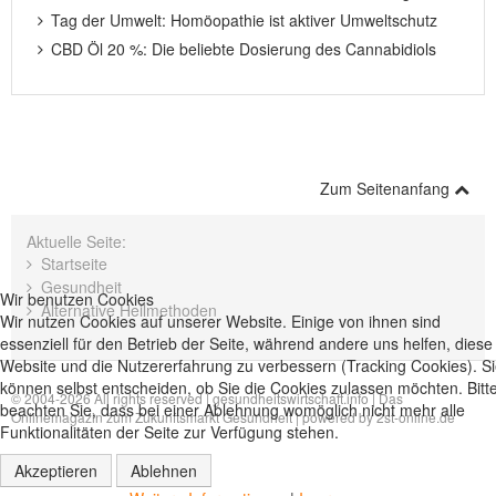
Tag der Umwelt: Homöopathie ist aktiver Umweltschutz
CBD Öl 20 %: Die beliebte Dosierung des Cannabidiols
Zum Seitenanfang
Aktuelle Seite:
Startseite
Gesundheit
Wir benutzen Cookies
Alternative Heilmethoden
Wir nutzen Cookies auf unserer Website. Einige von ihnen sind
essenziell für den Betrieb der Seite, während andere uns helfen, diese
Website und die Nutzererfahrung zu verbessern (Tracking Cookies). S
können selbst entscheiden, ob Sie die Cookies zulassen möchten. Bitt
© 2004-2026 All rights reserved |
gesundheitswirtschaft.info | Das
beachten Sie, dass bei einer Ablehnung womöglich nicht mehr alle
Onlinemagazin zum Zukunftsmarkt Gesundheit
| powered by
2st-online.de
Funktionalitäten der Seite zur Verfügung stehen.
Akzeptieren
Ablehnen