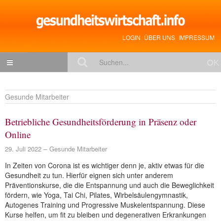
LOGIN
ÜBER UNS
IMPRESSUM
NACHRICHTEN
Gesunde Mitarbeiter
Gesundheitspolitik
Betriebliche Gesundheitsförderung in Präsenz oder
Zukunftstrends
Online
Management
29. Juli 2022
Gesunde Mitarbeiter
Medizin & Pharma
In Zeiten von Corona ist es wichtiger denn je, aktiv etwas für die
Gesundheit zu tun. Hierfür eignen sich unter anderem
Gesundheit
Präventionskurse, die die Entspannung und auch die Beweglichkeit
Jobs & Karriere
fördern, wie Yoga, Tai Chi, Pilates, Wirbelsäulengymnastik,
Autogenes Training und Progressive Muskelentspannung. Diese
Mitglieder-Beiträge
Kurse helfen, um fit zu bleiben und degenerativen Erkrankungen