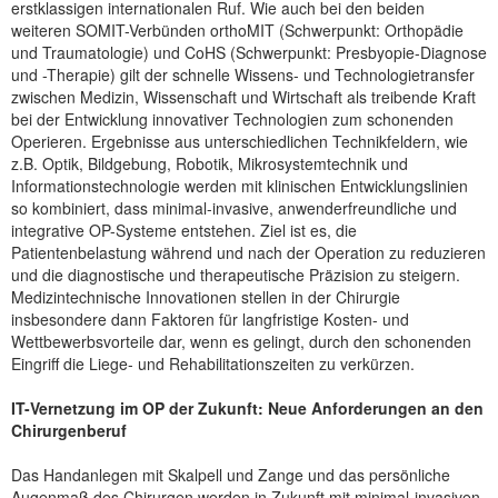
erstklassigen internationalen Ruf. Wie auch bei den beiden
NEUER BEITRAG
weiteren SOMIT-Verbünden orthoMIT (Schwerpunkt: Orthopädie
und Traumatologie) und CoHS (Schwerpunkt: Presbyopie-Diagnose
und -Therapie) gilt der schnelle Wissens- und Technologietransfer
zwischen Medizin, Wissenschaft und Wirtschaft als treibende Kraft
bei der Entwicklung innovativer Technologien zum schonenden
Operieren. Ergebnisse aus unterschiedlichen Technikfeldern, wie
z.B. Optik, Bildgebung, Robotik, Mikrosystemtechnik und
Informationstechnologie werden mit klinischen Entwicklungslinien
so kombiniert, dass minimal-invasive, anwenderfreundliche und
integrative OP-Systeme entstehen. Ziel ist es, die
Patientenbelastung während und nach der Operation zu reduzieren
und die diagnostische und therapeutische Präzision zu steigern.
Medizintechnische Innovationen stellen in der Chirurgie
insbesondere dann Faktoren für langfristige Kosten- und
Wettbewerbsvorteile dar, wenn es gelingt, durch den schonenden
Eingriff die Liege- und Rehabilitationszeiten zu verkürzen.
IT-Vernetzung im OP der Zukunft: Neue Anforderungen an den
Chirurgenberuf
Das Handanlegen mit Skalpell und Zange und das persönliche
Augenmaß des Chirurgen werden in Zukunft mit minimal-invasiven