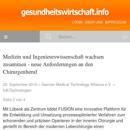
LOGIN
ÜBER UNS
IMPRESSUM
NACHRICHTEN
Medizin und Ingenieurswissenschaft wachsen
Gesundheitspolitik
zusammen - neue Anforderungen an den
Chirurgenberuf
Zukunftstrends
Management
20. September 2010
German Medical Technology Alliance e.V.
IuK-Technologien
Medizin & Pharma
Seite 2 von 4
Gesundheit
Mit Lübeck als Zentrum bildet FUSION eine innovative Plattform für
Jobs & Karriere
die Entwicklung und Umsetzung prozessoptimierter Verfahren zum
schonenden und präzisen Operieren in der inneren Chirurgie und
Mitglieder-Beiträge
genießt im Bereich der modernen Leberchirurgie einen