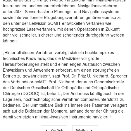
Instrumenten und computerbetriebenen Navigationsverfahren
unterstützt. Sensorbasierte Planungs- und Navigationssysteme
sowie interventionelle Bildgebungsverfahren gehören ebenso zu
den unter der Leitvision SOMIT entwickelten Verfahren wie
hochpräzise Laserverfahren, mit denen Operationen in Zukunft
sehr viel schneller, sicherer und schonender durchgeführt werden
können.
„Hinter all diesen Verfahren verbirgt sich ein hochkomplexes
technisches Know-how, das die Mediziner vor große
Herausforderungen stellt und einen engen Austausch zwischen
Entwicklern und Anwendern erfordert, um einen störungsfreien
Betrieb zu gewährleisten“, sagt Prof. Dr. Fritz U. Niethard, Sprecher
des Verbunds orthoMIT. Prof. Niethard, der auch Generalsekretär
der Deutschen Gesellschaft für Orthopädie und Orthopädische
Chirurgie (DGOOC) ist, betont: „Der Arzt muss künftig auch in der
Lage sein, hochtechnologische Verfahren computerunterstützt zu
bedienen. Der unmittelbare Blick ins Innere des Patienten verlagert
sich auf die Bilddaten der Monitore, anhand derer der Chirurg die
damit vernetzten minimal-invasiven Instrumente navigiert.“
Zurück
Weiter