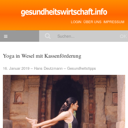
LOGIN
ÜBER UNS
IMPRESSUM
NACHRICHTEN
Yoga in Wesel mit Kassenförderung
Gesundheitspolitik
16. Januar 2019
Hans Deutzmann
Gesundheitstipps
Zukunftstrends
Management
Medizin & Pharma
Gesundheit
Jobs & Karriere
Mitglieder-Beiträge