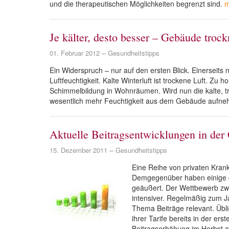
und die therapeutischen Möglichkeiten begrenzt sind.
m
Je kälter, desto besser – Gebäude trock
01. Februar 2012
Gesundheitstipps
Ein Widerspruch – nur auf den ersten Blick. Einerseits
Luftfeuchtigkeit. Kalte Winterluft ist trockene Luft. Zu h
Schimmelbildung in Wohnräumen. Wird nun die kalte, tr
wesentlich mehr Feuchtigkeit aus dem Gebäude aufneh
Aktuelle Beitragsentwicklungen in d
15. Dezember 2011
Gesundheitstipps
Eine Reihe von privaten Kran
Demgegenüber haben einige g
geäußert. Der Wettbewerb zw
intensiver. Regelmäßig zum J
Thema Beiträge relevant. Übli
ihrer Tarife bereits in der er
Beitragserhöhung im Herbst a