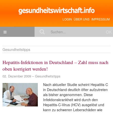
LOGIN
ÜBER UNS
IMPRESSUM
NACHRICHTEN
Gesundheitstipps
Gesundheitspolitik
Hepatitis-Infektionen in Deutschland – Zahl muss nach
Zukunftstrends
oben korrigiert werden!
Management
02. Dezember 2009
Gesundheitstipps
Medizin & Pharma
Nach aktueller Studie scheint Hepatitis C
Gesundheit
in Deutschland deutlich öfter aufzutreten
als bisher angenommen. Diese
Jobs & Karriere
Infektionskrankheit wird durch den
Hepatitis-C-Virus (HCV) ausgelöst und
Mitglieder-Beiträge
kann zu schweren Leberschäden wie