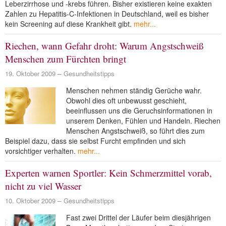
Leberzirrhose und -krebs führen. Bisher existieren keine exakten
NEUER BEITRAG
Zahlen zu Hepatitis-C-Infektionen in Deutschland, weil es bisher
kein Screening auf diese Krankheit gibt.
mehr...
Riechen, wann Gefahr droht: Warum Angstschweiß
Menschen zum Fürchten bringt
19. Oktober 2009
Gesundheitstipps
Menschen nehmen ständig Gerüche wahr.
Obwohl dies oft unbewusst geschieht,
beeinflussen uns die Geruchsinformationen in
unserem Denken, Fühlen und Handeln. Riechen
Menschen Angstschweiß, so führt dies zum
Beispiel dazu, dass sie selbst Furcht empfinden und sich
vorsichtiger verhalten.
mehr...
Experten warnen Sportler: Kein Schmerzmittel vorab,
nicht zu viel Wasser
10. Oktober 2009
Gesundheitstipps
Fast zwei Drittel der Läufer beim diesjährigen