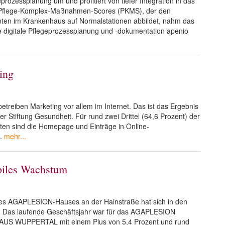
eprozessplanung um und profitiert von tiefer Integration in das
s Pflege-Komplex-Maßnahmen-Scores (PKMS), der den
nten im Krankenhaus auf Normalstationen abbildet, nahm das
 digitale Pflegeprozessplanung und -dokumentation apenio
ing
etreiben Marketing vor allem im Internet. Das ist das Ergebnis
r Stiftung Gesundheit. Für rund zwei Drittel (64,6 Prozent) der
en sind die Homepage und Einträge in Online-
.
mehr...
biles Wachstum
es AGAPLESION-Hauses an der Hainstraße hat sich in den
gt: Das laufende Geschäftsjahr war für das AGAPLESION
 WUPPERTAL mit einem Plus von 5,4 Prozent und rund