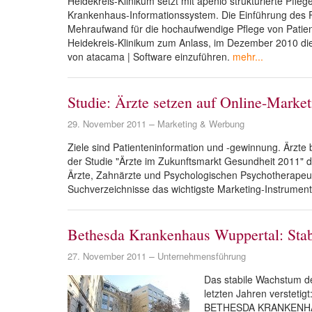
Heidekreis-Klinikum setzt mit apenio strukturierte Pfleg
Krankenhaus-Informationssystem. Die Einführung de
Mehraufwand für die hochaufwendige Pflege von Patie
Heidekreis-Klinikum zum Anlass, im Dezember 2010 die
von atacama | Software einzuführen.
mehr...
Studie: Ärzte setzen auf Online-Market
29. November 2011
Marketing & Werbung
Ziele sind Patienteninformation und -gewinnung. Ärzte b
der Studie "Ärzte im Zukunftsmarkt Gesundheit 2011" de
Ärzte, Zahnärzte und Psychologischen Psychotherapeut
Suchverzeichnisse das wichtigste Marketing-Instrument
Bethesda Krankenhaus Wuppertal: Sta
27. November 2011
Unternehmensführung
Das stabile Wachstum d
letzten Jahren versteti
BETHESDA KRANKENHAUS