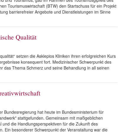
and und Tourismus, gab im Rahmen des Tourismusgipfels des
n Tourismuswirtschaft (BTW) den Startschuss für ein Projekt
tung barrierefreier Angebote und Dienstleistungen im Sinne
ische Qualität
ualität“ setzen die Asklepios Kliniken ihren erfolgreichen Kurs
sergebnisse konsequent fort. Medizinischer Schwerpunkt des
Jahr das Thema Schmerz und seine Behandlung in all seinen
eativwirtschaft
 der Bundesregierung hat heute im Bundesministerium für
 Handwerk" stattgefunden. Gemeinsam mit maßgeblichen
al und die Handlungsperspektiven für die Zukunft des
en. Ein besonderer Schwerpunkt der Veranstaltung war die