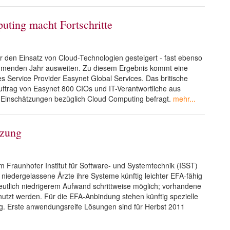
uting macht Fortschritte
r den Einsatz von Cloud-Technologien gesteigert - fast ebenso
 kommenden Jahr ausweiten. Zu diesem Ergebnis kommt eine
 Service Provider Easynet Global Services. Das britische
trag von Easynet 800 CIOs und IT-Verantwortliche aus
 Einschätzungen bezüglich Cloud Computing befragt.
mehr...
tzung
em Fraunhofer Institut für Software- und Systemtechnik (ISST)
niedergelassene Ärzte ihre Systeme künftig leichter EFA-fähig
deutlich niedrigerem Aufwand schrittweise möglich; vorhandene
utzt werden. Für die EFA-Anbindung stehen künftig spezielle
ng. Erste anwendungsreife Lösungen sind für Herbst 2011