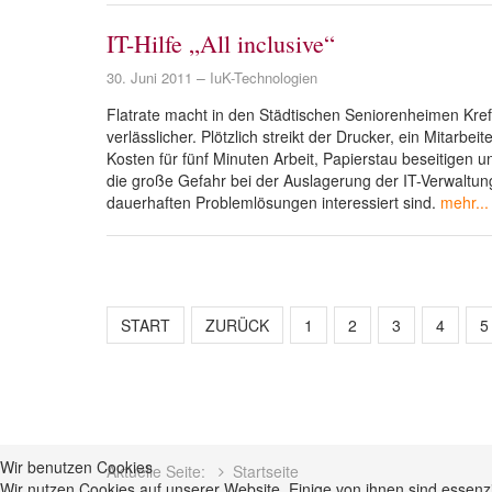
IT-Hilfe „All inclusive“
30. Juni 2011
IuK-Technologien
Flatrate macht in den Städtischen Seniorenheimen Kre
verlässlicher. Plötzlich streikt der Drucker, ein Mitar
Kosten für fünf Minuten Arbeit, Papierstau beseitigen
die große Gefahr bei der Auslagerung der IT-Verwaltung
dauerhaften Problemlösungen interessiert sind.
mehr...
START
ZURÜCK
1
2
3
4
5
Wir benutzen Cookies
Aktuelle Seite:
Startseite
Wir nutzen Cookies auf unserer Website. Einige von ihnen sind essenzi