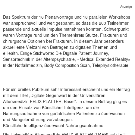
NEUER BEITRAG
Anzeige
Das Spektrum der 16 Plenarvorträge und 18 parallelen Workshops
war anspruchsvoll und weit gespannt, so dass die 200 Teilnehmer
passende und aktuelle Impulse mitnehmen konnten. Schwerpunkt
waren Vorträge rund um den Themenkreis Stürze, Frakturen und
chirurgische Optionen bei Frakturen. In diesem Jahr besonders
aktuell eine Vielzahl von Beiträgen zu digitalen Themen und
eHealth. Einige Stichworte: Die Digitale Patient Journey,
Sensortechnik in der Alterspsychiatrie, «Medical-Extended Reality»
in der Notfallmedizin, Body Composition Scan, Telephysiotherapie.
Für ein breites Publikum sehr interessant erscheint uns ein Beitrag
mit dem Titel „Digitale Gegenwart in der Universitären
Altersmedizin FELIX PLATTER, Basel“. In diesem Beitrag ging es
um den Einsatz von Künstlicher Intelligenz, um die
Nahrungsaufnahme von geriatrischen Patienten zu überwachen
und Mangelernährung vorzubeugen.
Künstliche Intelligenz überwacht Nahrungsaufnahme
Die Universitäre Altersmedizin FELIX PLATTER (UAFP) setzt mit