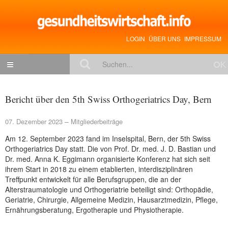
LOGIN
ÜBER UNS
IMPRESSUM
NACHRICHTEN
Bericht über den 5th Swiss Orthogeriatrics Day, Bern
Gesundheitspolitik
07. Dezember 2023
Mitgliederbeiträge
Zukunftstrends
Am 12. September 2023 fand im Inselspital, Bern, der 5th Swiss
Management
Orthogeriatrics Day statt. Die von Prof. Dr. med. J. D. Bastian und
Dr. med. Anna K. Eggimann organisierte Konferenz hat sich seit
Medizin & Pharma
ihrem Start in 2018 zu einem etablierten, interdisziplinären
Treffpunkt entwickelt für alle Berufsgruppen, die an der
Gesundheit
Alterstraumatologie und Orthogeriatrie beteiligt sind: Orthopädie,
Geriatrie, Chirurgie, Allgemeine Medizin, Hausarztmedizin, Pflege,
Jobs & Karriere
Ernährungsberatung, Ergotherapie und Physiotherapie.
Mitglieder-Beiträge