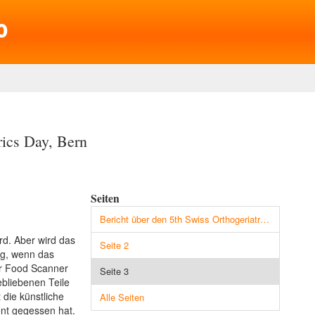
rics Day, Bern
Seiten
Bericht über den 5th Swiss Orthogeriatrics Day, Bern
rd. Aber wird das
Seite 2
ng, wenn das
er Food Scanner
Seite 3
gebliebenen Teile
die künstliche
Alle Seiten
ent gegessen hat.