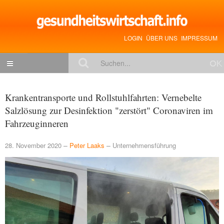
LOGIN
ÜBER UNS
IMPRESSUM
NACHRICHTEN
Krankentransporte und Rollstuhlfahrten: Vernebelte
Gesundheitspolitik
Salzlösung zur Desinfektion "zerstört" Coronaviren im
Fahrzeuginneren
Zukunftstrends
Management
28. November 2020
Peter Laaks
Unternehmensführung
Medizin & Pharma
Gesundheit
Jobs & Karriere
Mitglieder-Beiträge