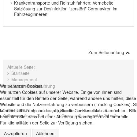
Krankentransporte und Rollstuhlfahrten: Vernebelte
Salzlösung zur Desinfektion "zerstört" Coronaviren im
Fahrzeuginneren
Zum Seitenanfang
Aktuelle Seite:
Startseite
Management
Unternehmensführung
Wir benutzen Cookies
Wir nutzen Cookies auf unserer Website. Einige von ihnen sind
essenziell für den Betrieb der Seite, während andere uns helfen, diese
Website und die Nutzererfahrung zu verbessern (Tracking Cookies). S
können selbst entscheiden, ob Sie die Cookies zulassen möchten. Bitt
© 2004-2026 All rights reserved |
gesundheitswirtschaft.info | Das
Onlinemagazin zum Zukunftsmarkt Gesundheit
| powered by
2st-online.de
beachten Sie, dass bei einer Ablehnung womöglich nicht mehr alle
Funktionalitäten der Seite zur Verfügung stehen.
Akzeptieren
Ablehnen