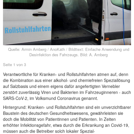
NEUER BEITRAG
Quelle: Armin Amberg / AnoKath / Bildttext: Einfache Anwendung und
Desinfektion des Fahrzeugs. Bild: A. Amberg
Seite 1 von 3
Verantwortliche für Kranken- und Rollstuhlfahrten atmen auf, denn
die Kombination aus einer alkohol- und chemiefreien Speziallösung
auf Salzbasis und einem eigens dafür angefertigten Vernebler
zerstört zuverlässig Viren und Bakterien im Fahrzeuginneren - auch
SARS-CoV-2, im Volksmund Coronavirus genannt.
Hintergrund: Kranken- und Rollstuhlfahrten sind ein unverzichtbarer
Baustein des deutschen Gesundheitswesens, gewährleisten sie
doch die Mobilität von Patientinnen und Patienten. In Zeiten
erhöhter Infektionsgefahr, etwa durch die Erkrankung an Covid-19,
müssen auch die Betreiber solch lokaler Spezial-