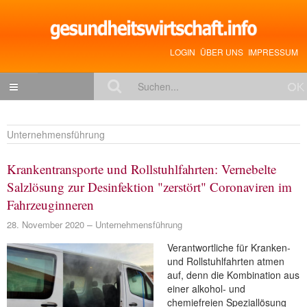
LOGIN
ÜBER UNS
IMPRESSUM
NACHRICHTEN
Unternehmensführung
Gesundheitspolitik
Krankentransporte und Rollstuhlfahrten: Vernebelte
Zukunftstrends
Salzlösung zur Desinfektion "zerstört" Coronaviren im
Management
Fahrzeuginneren
Medizin & Pharma
28. November 2020
Unternehmensführung
Gesundheit
Verantwortliche für Kranken-
und Rollstuhlfahrten atmen
Jobs & Karriere
auf, denn die Kombination aus
einer alkohol- und
Mitglieder-Beiträge
chemiefreien Speziallösung