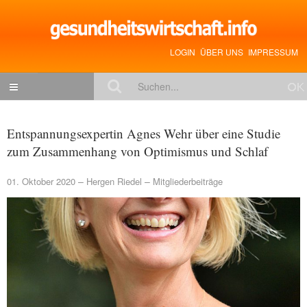
LOGIN
ÜBER UNS
IMPRESSUM
NACHRICHTEN
Entspannungsexpertin Agnes Wehr über eine Studie
Gesundheitspolitik
zum Zusammenhang von Optimismus und Schlaf
Zukunftstrends
01. Oktober 2020
Hergen Riedel
Mitgliederbeiträge
Management
Medizin & Pharma
Gesundheit
Jobs & Karriere
Mitglieder-Beiträge