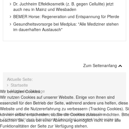
Dr. Juchheim Effektkosmetik (z. B. gegen Cellulite) jetzt
auch neu in Mainz und Wiesbaden
BEMER Horse: Regeneration und Entspannung für Pferde
Gesundheitsvorsorge bei Medplus: "Alle Mediziner stehen
im dauerhaften Austausch"
Zum Seitenanfang
Aktuelle Seite:
Startseite
Mitglieder-Beiträge
Wir benutzen Cookies
Wir nutzen Cookies auf unserer Website. Einige von ihnen sind
essenziell für den Betrieb der Seite, während andere uns helfen, diese
Website und die Nutzererfahrung zu verbessern (Tracking Cookies). S
© 2004-2026 All rights reserved |
gesundheitswirtschaft.info | Das
können selbst entscheiden, ob Sie die Cookies zulassen möchten. Bitt
Onlinemagazin zum Zukunftsmarkt Gesundheit
| powered by
2st-online.de
beachten Sie, dass bei einer Ablehnung womöglich nicht mehr alle
Funktionalitäten der Seite zur Verfügung stehen.