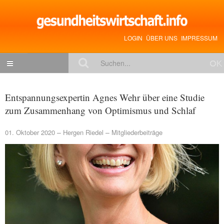
LOGIN
ÜBER UNS
IMPRESSUM
NACHRICHTEN
Entspannungsexpertin Agnes Wehr über eine Studie
Gesundheitspolitik
zum Zusammenhang von Optimismus und Schlaf
Zukunftstrends
01. Oktober 2020
Hergen Riedel
Mitgliederbeiträge
Management
Medizin & Pharma
Gesundheit
Jobs & Karriere
Mitglieder-Beiträge