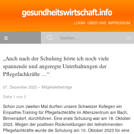
LOGIN
ÜBER UNS
IMPRESSUM
NACHRICHTEN
„Auch nach der Schulung hörte ich noch viele
Gesundheitspolitik
spannende und angeregte Unterhaltungen der
Pflegefachkräfte …“
Zukunftstrends
Management
07. Dezember 2023
Mitgliederbeiträge
Medizin & Pharma
Seite 1 von 3
Schon zum zweiten Mal durften unsere Schweizer Kollegen ein
Gesundheit
Empathie-Training für Pflegefachkräfte im Alterszentrum am Bach,
Jobs & Karriere
Birmensdorf, durchführen. Eine erste Schulung war am 18. Oktober
2022. Wegen der positiven Rückmeldungen der teilnehmenden
Mitglieder-Beiträge
Pflegefachkräfte wurde die Schulung am 10. Oktober 2023 für eine