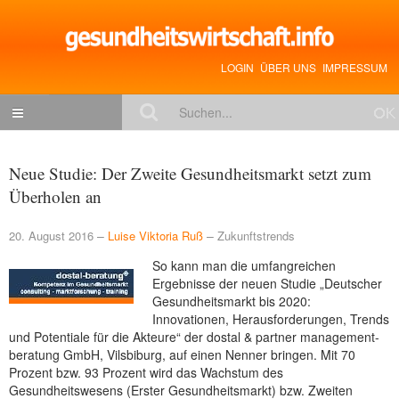
LOGIN
ÜBER UNS
IMPRESSUM
NACHRICHTEN
Neue Studie: Der Zweite Gesundheitsmarkt setzt zum
Gesundheitspolitik
Überholen an
Zukunftstrends
20. August 2016
Luise Viktoria Ruß
Zukunftstrends
Management
So kann man die umfangreichen
Medizin & Pharma
Ergebnisse der neuen Studie „Deutscher
Gesundheitsmarkt bis 2020:
Gesundheit
Innovationen, Herausforderungen, Trends
und Potentiale für die Akteure“ der dostal & partner management-
Jobs & Karriere
beratung GmbH, Vilsbiburg, auf einen Nenner bringen. Mit 70
Prozent bzw. 93 Prozent wird das Wachstum des
Mitglieder-Beiträge
Gesundheitswesens (Erster Gesundheitsmarkt) bzw. Zweiten