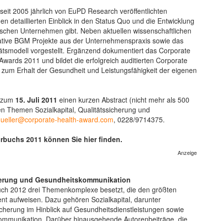
seit 2005 jährlich von EuPD Research veröffentlichten
detaillierten Einblick in den Status Quo und die Entwicklung
chen Unternehmen gibt. Neben aktuellen wissenschaftlichen
ative BGM Projekte aus der Unternehmenspraxis sowie das
tsmodell vorgestellt. Ergänzend dokumentiert das Corporate
wards 2011 und bildet die erfolgreich auditierten Corporate
e zum Erhalt der Gesundheit und Leistungsfähigkeit der eigenen
s zum
15. Juli 2011
einen kurzen Abstract (nicht mehr als 500
n Themen Sozialkapital, Qualitätssicherung und
ueller@corporate-health-award.com
, 0228/9714375.
rbuchs 2011 können Sie hier finden.
Anzeige
cherung und Gesundheitskommunikation
ch 2012 drei Themenkomplexe besetzt, die den größten
t aufweisen. Dazu gehören Sozialkapital, darunter
cherung im Hinblick auf Gesundheitsdienstleistungen sowie
mmunikation. Darüber hinausgehende Autorenbeiträge, die