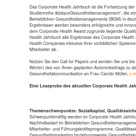
Das Corporate Health Jahrbuch ist die Fortsetzung der 
Studienreihe &bdquoGesundheitsmanagement“, die einen 
Betrieblichen Gesundheitsmanagements (BGM) in deuts
Ergebnissen werden besonders erfolgreiche und innov
dem Corporate Health Award zugrunde liegende Qualitä
Health Jahrbuch alle Ergebnisse des Corporate Health A
Health Companies inklusive ihrer vorbildlichen System
Mitarbeiter ab.
Nutzen Sie den Call for Papers und senden Sie uns bi
Wörter) des von Ihnen geplanten Autorenbeitrags zu de
Gesundheitskommunikation an Frau Carolin Müller,
c.m
Eine Leseprobe des aktuellen Corporate Health Jah
Themenschwerpunkte: Sozialkapital, Qualitätssi
Schwerpunktmäßig werden im Corporate Health Jahrbu
Nachholbedarf im Betrieblichen Gesundheitsmanagemen
Mitarbeiter- und Führungskräfteprogramme, Qualitätssi
Gesundheitsmarketing beziehungsweise Gesundheitsko